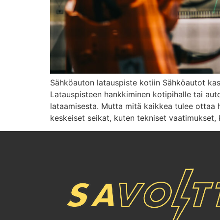
Sähköauton latauspiste kotiin Sähköautot kas
Latauspisteen hankkiminen kotipihalle tai aut
lataamisesta. Mutta mitä kaikkea tulee otta
keskeiset seikat, kuten tekniset vaatimukset,