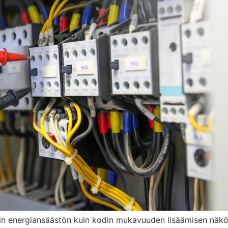
in energiansäästön kuin kodin mukavuuden lisäämisen näk