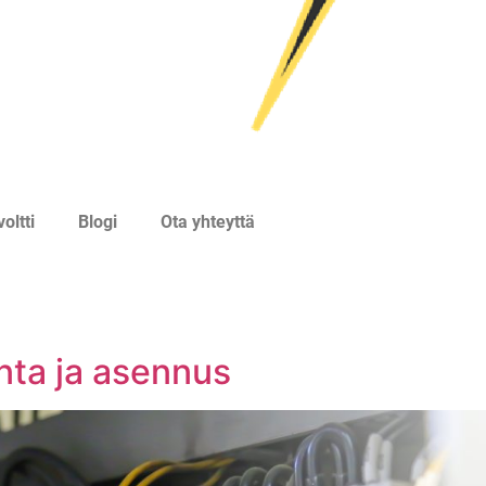
oltti
Blogi
Ota yhteyttä
ta ja asennus