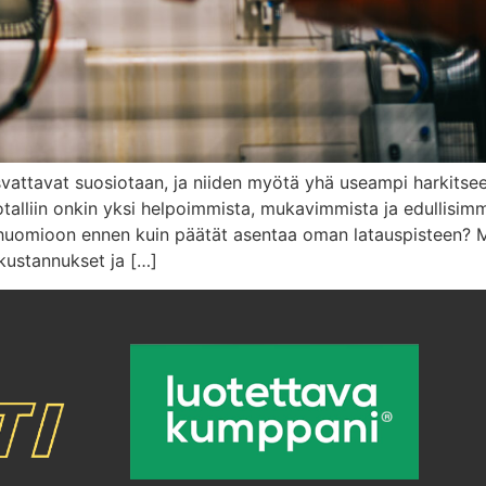
vattavat suosiotaan, ja niiden myötä yhä useampi harkitsee
otalliin onkin yksi helpoimmista, mukavimmista ja edullisim
a huomioon ennen kuin päätät asentaa oman latauspisteen
 kustannukset ja […]