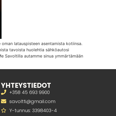
 oman latauspisteen asentamista kotiinsa.
mista tavoista huolehtia sähköautosi
? Me Savoltilla autamme sinua ymmärtämään
YHTEYSTIEDOT
+358 45 693 9900
savoltti@gmail.com
Y-tunnus: 3398403-4